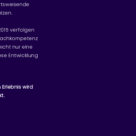
nftsweisende
lzen.
2015 verfolgen
n Fachkompetenz
icht nur eine
ese Entwicklung
 Erlebnis wird
t.