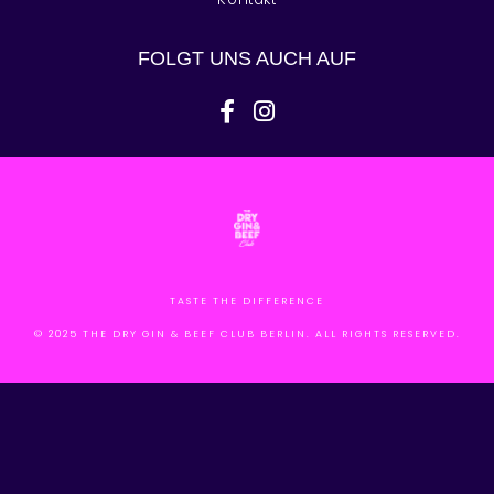
FOLGT UNS AUCH AUF
facebook-f
instagram
TASTE THE DIFFERENCE
© 2025 THE DRY GIN & BEEF CLUB BERLIN. ALL RIGHTS RESERVED.