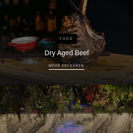
FOOD
Dry Aged Beef
DRY AGED BEEF
MEHR ERFAHREN