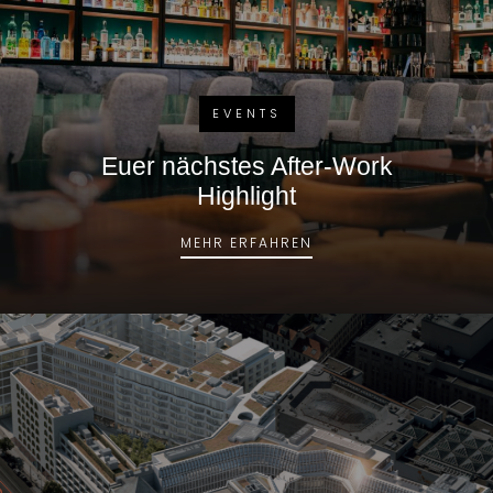
EVENTS
Euer nächstes After-Work
Highlight
EUER NÄCHSTES AFTE
MEHR ERFAHREN