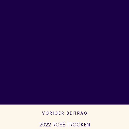
Euer nächstes After-Work Highlight
Das Tacheles und die Oranienburgstraße
Dry Aged Beef
FEBRUAR 2024
NOVEMBER 2023
DEZEMBER 2022
NOVEMBER 2022
VORIGER BEITRAG
2022 ROSÉ TROCKEN