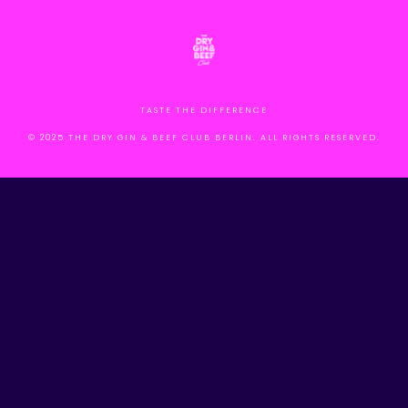
TASTE THE DIFFERENCE
© 2025 THE DRY GIN & BEEF CLUB BERLIN. ALL RIGHTS RESERVED.