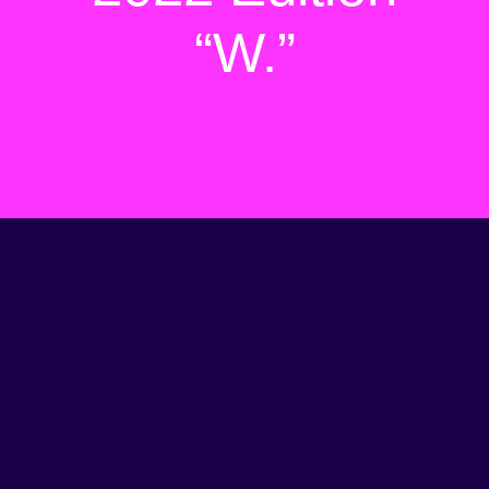
“W.”
Porsche x TAG Heuer
Grand Opening Party