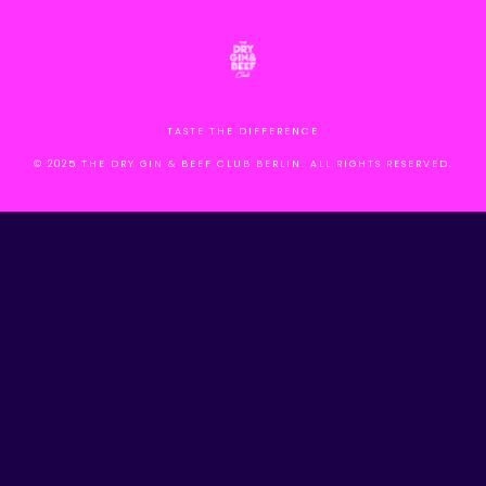
TASTE THE DIFFERENCE
© 2025 THE DRY GIN & BEEF CLUB BERLIN. ALL RIGHTS RESERVED.