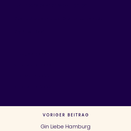
Euer nächstes After-Work Highlight
Das Tacheles und die Oranienburgstraße
Dry Aged Beef
FEBRUAR 2024
NOVEMBER 2023
DEZEMBER 2022
NOVEMBER 2022
VORIGER BEITRAG
Gin Liebe Hamburg