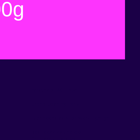
00g
Porsche x TAG Heuer
Grand Opening Party
Euer nächstes After-Work Highlight
Das Tacheles und die
Oranienburgstraße