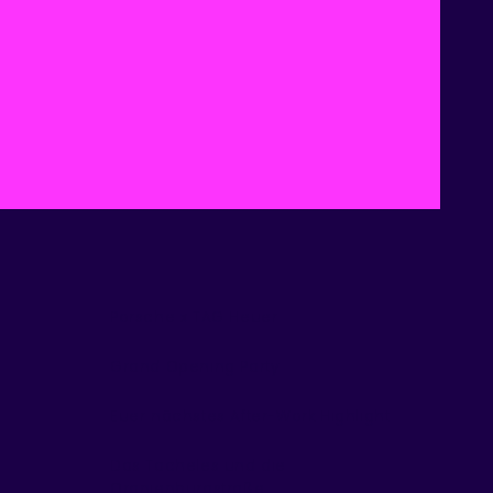
Porsche x TAG Heuer
Grand Opening Party
Euer nächstes After-Work Highlight
Das Tacheles und die
Oranienburgstraße